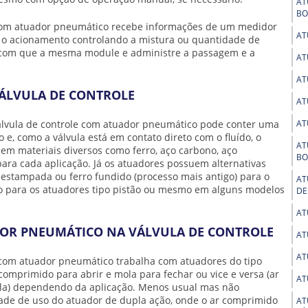
AT
BO
 com atuador pneumático
recebe informações de um medidor
AT
 o acionamento controlando a mistura ou quantidade de
do com que a mesma module e administre a passagem e a
AT
AT
VÁLVULA DE CONTROLE
AT
álvula de controle com atuador pneumático
pode conter uma
AT
 e, como a válvula está em contato direto com o fluído, o
AT
m materiais diversos como ferro, aço carbono, aço
BO
s para cada aplicação. Já os atuadores possuem alternativas
estampada ou ferro fundido (processo mais antigo) para o
AT
io para os atuadores tipo pistão ou mesmo em alguns modelos
DE
AT
OR PNEUMÁTICO NA VÁLVULA DE CONTROLE
AT
AT
e com atuador pneumático
trabalha com atuadores do tipo
comprimido para abrir e mola para fechar ou vice e versa (ar
AT
vula) dependendo da aplicação. Menos usual mas não
ade de uso do atuador de dupla ação, onde o ar comprimido
AT