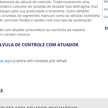
chamento da válvula de controle. Tradicionalmente uma
VÁ
umático
costuma ser provida de atuador tipo diafragma, mas
AU
espaço pela sua praticidade e economia. Outro detalhe
las oriundas de segmentos manuais como as válvulas borboleta
CH
 controlar fluídos e vazões com este tipo de automação.
CH
E
role com atuador pneumático
ou necessita de maiores
CH
em contato conosco.
CI
ÁLVULA DE CONTROLE COM ATUADOR
AÇ
CI
PR
ue aqui
e entre em contato por email.
CI
RE
EN
EN
AS
EN
MO
EX