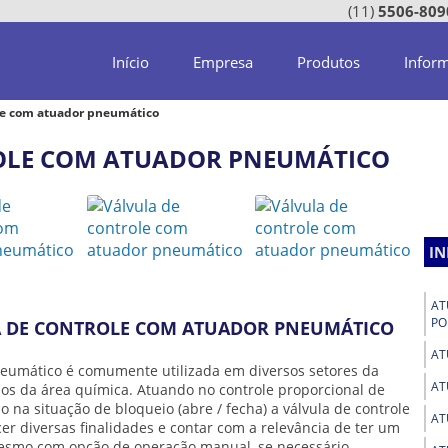
(11)
5506-809
Início
Empresa
Produtos
Infor
le com atuador pneumático
OLE COM ATUADOR PNEUMÁTICO
I
AT
PO
LA DE CONTROLE COM ATUADOR PNEUMÁTICO
AT
neumático
é comumente utilizada em diversos setores da
AT
sos da área química. Atuando no controle proporcional de
o na situação de bloqueio (abre / fecha) a
válvula de controle
AT
er diversas finalidades e contar com a relevância de ter um
mesmo com opção de operação manual, se necessário.