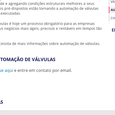
VÁ
ade e agregando condições estruturais melhores a seus
is pré-dispostos estão tornando a
automação de válvulas
AU
 executadas.
CH
vulas
é hoje um processo obrigatório para as empresas
CH
s negócios mais ágeis, precisos e rentáveis em tempos tão
E
CH
CI
cessita de mais informações sobre
automação de válvulas
,
AÇ
CI
UTOMAÇÃO DE VÁLVULAS
PR
CI
ue aqui
e entre em contato por email.
RE
EN
EN
EN
AS
MO
EX