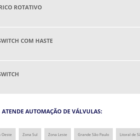
MO
RICO ROTATIVO
PO
PO
PO
CO
SWITCH COM HASTE
PR
EL
SE
SWITCH
SE
VÁ
VÁ
VÁ
PN
S ATENDE AUTOMAÇÃO DE VÁLVULAS:
VÁ
AT
 Oeste
Zona Sul
Zona Leste
Grande São Paulo
Litoral de 
VÁ