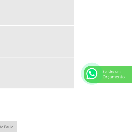
NITOR DE POSIÇÃO DE VÁLVULA
SICIONADOR 4-20MA
SICIONADOR ELETROPNEUMÁTICO
SICIONADOR PARA VÁLVULA DE
NTROLE
EÇO POSICIONADOR
ETROPNEUMÁTICO
NSOR DE POSIÇÃO LINEAR
NSOR DE POSIÇÃO LINEAR INDUTIVO
Solicite um
Orçamento
LVULA ATUADA
LVULA AUTOMATIZADA
LVULA BORBOLETA COM ATUADOR
EUMÁTICO
LVULA DE CONTROLE COM
UADOR PNEUMÁTICO
São Paulo
LVULA DE CONTROLE PNEUMÁTICA