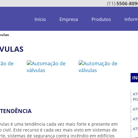
(11)
5506-809
Início
Empresa
Produtos
Infor
vulas
VULAS
I
AT
PO
AT
 TENDÊNCIA
AT
vulas
é uma tendência cada vez mais forte e presente em
AT
 civil. Este recurso é cada vez mais visto em sistemas de
te, sistemas de segurança contra incêndio em edifícios