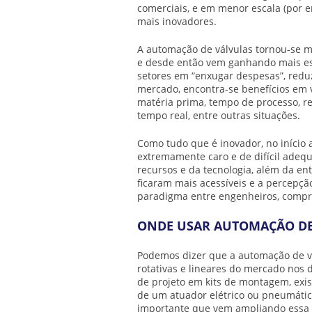
comerciais, e em menor escala (por e
mais inovadores.
A
automação de válvulas
tornou-se ma
e desde então vem ganhando mais es
setores em “enxugar despesas”, reduz
mercado, encontra-se benefícios em 
matéria prima, tempo de processo, r
tempo real, entre outras situações.
Como tudo que é inovador, no início
extremamente caro e de difícil adeq
recursos e da tecnologia, além da e
ficaram mais acessíveis e a percepç
paradigma entre engenheiros, compra
ONDE USAR AUTOMAÇÃO DE
Podemos dizer que a
automação de v
rotativas e lineares do mercado nos 
de projeto em kits de montagem, exi
de um atuador elétrico ou pneumáti
importante que vem ampliando essa po