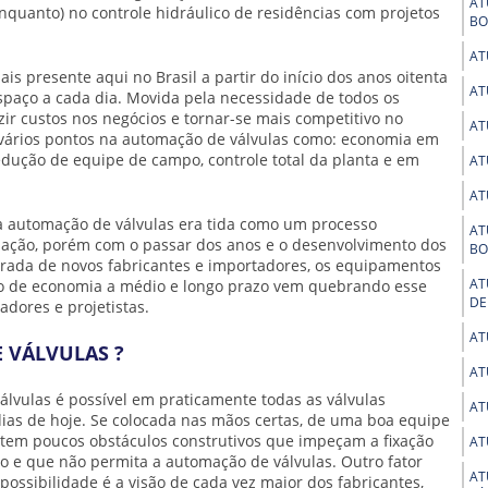
AT
nquanto) no controle hidráulico de residências com projetos
BO
AT
is presente aqui no Brasil a partir do início dos anos oitenta
AT
paço a cada dia. Movida pela necessidade de todos os
ir custos nos negócios e tornar-se mais competitivo no
AT
vários pontos na
automação de válvulas
como: economia em
edução de equipe de campo, controle total da planta e em
AT
AT
 a
automação de válvulas
era tida como um processo
AT
uação, porém com o passar dos anos e o desenvolvimento dos
BO
ntrada de novos fabricantes e importadores, os equipamentos
AT
ão de economia a médio e longo prazo vem quebrando esse
DE
dores e projetistas.
AT
 VÁLVULAS ?
AT
álvulas
é possível em praticamente todas as válvulas
AT
dias de hoje. Se colocada nas mãos certas, de uma boa equipe
stem poucos obstáculos construtivos que impeçam a fixação
AT
co e que não permita a
automação de válvulas
. Outro fator
AT
ssibilidade é a visão de cada vez maior dos fabricantes,