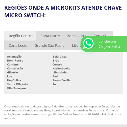
VÁLVULA DE CONTROLE PNEUMÁTICA BORBOLETA
REGIÕES ONDE A MICROKITS ATENDE CHAVE
MICRO SWITCH:
VÁLVULA PNEUMÁTICA
VÁLVULA PNEUMÁTICA PREÇO
VÁLVULA SOLENÓIDE NAMUR
Região Central
Zona Norte
Zona Oeste
Zona Sul
Solicite um
VÁLVULA SOLENÓIDE PNEUMÁTICA
Zona Leste
Grande São Paulo
Litoral de São Paulo
Orçamento
ATUADOR ELÉTRICO 24V
Aclimação
Bela Vista
ATUADOR ELÉTRICO 220V
Bom Retiro
Brás
Cambuci
Centro
ATUADOR ELÉTRICO ROTATIVO
Consolação
Higienópolis
Glicério
Liberdade
Luz
Pari
ATUADOR ELÉTRICO ROTATIVO PREÇO
República
Santa Cecília
Santa Efigênia
Sé
ATUADOR PNEUMÁTICO
Vila Buarque
ATUADOR PNEUMÁTICO DE ALTO IMPACTO
ATUADOR PNEUMÁTICO PREÇO
O conteúdo do texto desta página é de direito reservado. Sua reprodução, parcial ou
total, mesmo citando nossos links, é proibida sem a autorização do autor. Crime de
ATUADOR PNEUMÁTICO RETORNO POR MOLA
violação de direito autoral – artigo 184 do Código Penal –
Lei 9610/98 - Lei de direitos
autorais
.
EMPRESA DE ATUADORES PNEUMÁTICOS