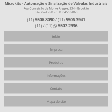
Microkits - Automação e Sinalização de Válvulas Industriais
FABRICANTES DE ATUADORES PNEUMÁTICOS
Rua Conceição de Monte Alegre, 334 - Brooklin
São Paulo-SP - CEP: 04563-060
MONITORAMENTO DE VÁLVULA
5506-8090
5506-3941
(11)
/ (11)
POSICIONADOR ELETROPNEUMÁTICO LINEAR
5507-2936
(11)
/ (11)
POSICIONADOR ELETROPNEUMÁTICO ROTATIVO
Início
POSICIONADOR PNEUMÁTICO
POSICIONADOR PNEUMÁTICO COMPRAR
Empresa
Produtos
Informações
Contato
Mapa do site