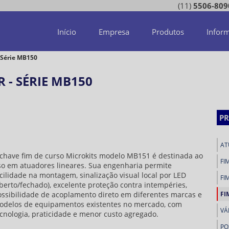
(11)
5506-809
Início
Empresa
Produtos
Infor
 Série MB150
 - SÉRIE MB150
P
AT
chave fim de curso Microkits modelo MB151 é destinada ao
FI
o em atuadores lineares. Sua engenharia permite
cilidade na montagem, sinalização visual local por LED
FI
berto/fechado), excelente proteção contra intempéries,
ssibilidade de acoplamento direto em diferentes marcas e
FI
odelos de equipamentos existentes no mercado, com
VÁ
cnologia, praticidade e menor custo agregado.
PO