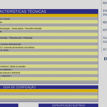
RO
EN
PN
RE
KI
AL
AL
AC
E