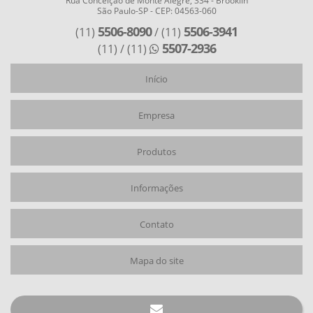
Rua Conceição de Monte Alegre, 334 - Brooklin
São Paulo-SP - CEP: 04563-060
POSICIONADOR ELETROPNEUMÁTICO LINEAR
5506-8090
5506-3941
(11)
/ (11)
POSICIONADOR ELETROPNEUMÁTICO ROTATIVO
5507-2936
(11)
/ (11)
POSICIONADOR PNEUMÁTICO
Início
POSICIONADOR PNEUMÁTICO COMPRAR
Empresa
Produtos
Informações
Contato
Mapa do site