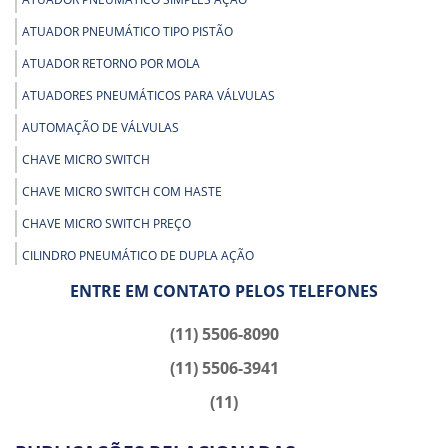
ATUADOR PNEUMÁTICO TIPO PISTÃO
ATUADOR RETORNO POR MOLA
ATUADORES PNEUMÁTICOS PARA VÁLVULAS
AUTOMAÇÃO DE VÁLVULAS
CHAVE MICRO SWITCH
CHAVE MICRO SWITCH COM HASTE
CHAVE MICRO SWITCH PREÇO
CILINDRO PNEUMÁTICO DE DUPLA AÇÃO
CILINDRO PNEUMÁTICO DUPLA AÇÃO PREÇO
ENTRE EM CONTATO PELOS TELEFONES
CILINDRO PNEUMÁTICO SIMPLES AÇÃO RETORNO MOLA
(11) 5506-8090
ENGATE RÁPIDO PARA AR COMPRIMIDO
(11) 5506-3941
ENGATE RÁPIDO PNEUMÁTICO
(11)
ENGATE RÁPIDO PNEUMÁTICO PREÇO
MONITOR DE POSIÇÃO A PROVA DE EXPLOSÃO