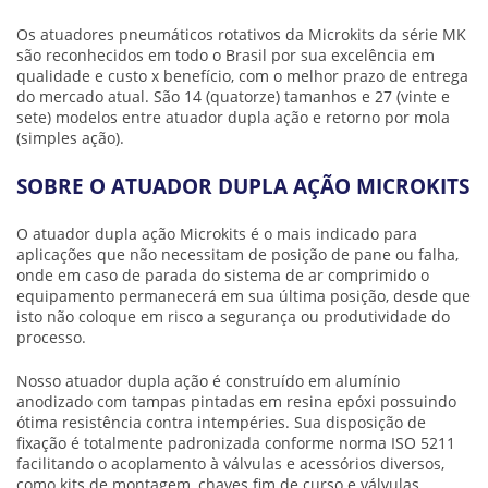
Os atuadores pneumáticos rotativos da Microkits da série MK
são reconhecidos em todo o Brasil por sua excelência em
qualidade e custo x benefício, com o melhor prazo de entrega
do mercado atual. São 14 (quatorze) tamanhos e 27 (vinte e
sete) modelos entre
atuador dupla ação
e retorno por mola
(simples ação).
SOBRE O ATUADOR DUPLA AÇÃO MICROKITS
O
atuador dupla ação
Microkits é o mais indicado para
aplicações que não necessitam de posição de pane ou falha,
onde em caso de parada do sistema de ar comprimido o
equipamento permanecerá em sua última posição, desde que
isto não coloque em risco a segurança ou produtividade do
processo.
Nosso
atuador dupla ação
é construído em alumínio
anodizado com tampas pintadas em resina epóxi possuindo
ótima resistência contra intempéries. Sua disposição de
fixação é totalmente padronizada conforme norma ISO 5211
facilitando o acoplamento à válvulas e acessórios diversos,
como kits de montagem, chaves fim de curso e válvulas