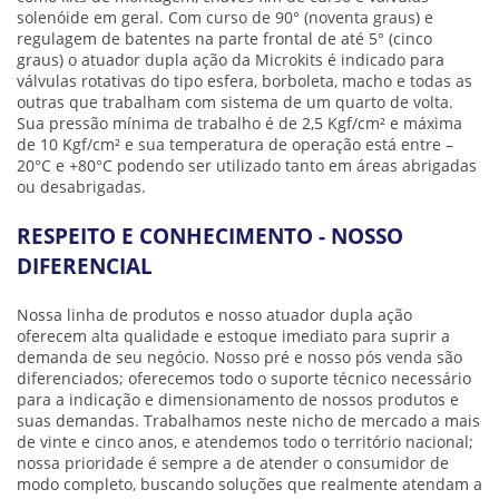
solenóide em geral. Com curso de 90° (noventa graus) e
regulagem de batentes na parte frontal de até 5° (cinco
graus) o
atuador dupla ação
da Microkits é indicado para
válvulas rotativas do tipo esfera, borboleta, macho e todas as
outras que trabalham com sistema de um quarto de volta.
Sua pressão mínima de trabalho é de 2,5 Kgf/cm² e máxima
de 10 Kgf/cm² e sua temperatura de operação está entre –
20°C e +80°C podendo ser utilizado tanto em áreas abrigadas
ou desabrigadas.
RESPEITO E CONHECIMENTO - NOSSO
DIFERENCIAL
Nossa linha de produtos e nosso
atuador dupla ação
oferecem alta qualidade e estoque imediato para suprir a
demanda de seu negócio. Nosso pré e nosso pós venda são
diferenciados; oferecemos todo o suporte técnico necessário
para a indicação e dimensionamento de nossos produtos e
suas demandas. Trabalhamos neste nicho de mercado a mais
de vinte e cinco anos, e atendemos todo o território nacional;
nossa prioridade é sempre a de atender o consumidor de
modo completo, buscando soluções que realmente atendam a