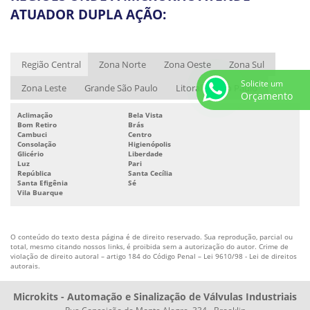
ATUADOR DUPLA AÇÃO:
VÁLVULA PNEUMÁTICA PREÇO
VÁLVULA SOLENÓIDE NAMUR
Região Central
Zona Norte
Zona Oeste
Zona Sul
VÁLVULA SOLENÓIDE PNEUMÁTICA
Solicite um
Zona Leste
Grande São Paulo
Litoral de São Paulo
ATUADOR ELÉTRICO 24V
Orçamento
ATUADOR ELÉTRICO 220V
Aclimação
Bela Vista
Bom Retiro
Brás
ATUADOR ELÉTRICO ROTATIVO
Cambuci
Centro
Consolação
Higienópolis
ATUADOR ELÉTRICO ROTATIVO PREÇO
Glicério
Liberdade
Luz
Pari
República
Santa Cecília
ATUADOR PNEUMÁTICO
Santa Efigênia
Sé
Vila Buarque
ATUADOR PNEUMÁTICO DE ALTO IMPACTO
ATUADOR PNEUMÁTICO PREÇO
O conteúdo do texto desta página é de direito reservado. Sua reprodução, parcial ou
ATUADOR PNEUMÁTICO RETORNO POR MOLA
total, mesmo citando nossos links, é proibida sem a autorização do autor. Crime de
violação de direito autoral – artigo 184 do Código Penal –
Lei 9610/98 - Lei de direitos
EMPRESA DE ATUADORES PNEUMÁTICOS
autorais
.
FABRICANTES DE ATUADORES PNEUMÁTICOS
Microkits - Automação e Sinalização de Válvulas Industriais
MONITORAMENTO DE VÁLVULA